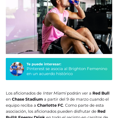
Te puede interesar:
Pinterest se asocia al Brighton Femenino
en un acuerdo histórico
Los aficionados de
Inter Miami
podrán ver a
Red Bull
en
Chase Stadium
a partir del 9 de marzo cuando el
equipo reciba a
Charlotte FC
. Como parte de esta
asociación, los aficionados pueden disfrutar de
Red
Bull® Energy Drink
en todo el recinto en carritos de