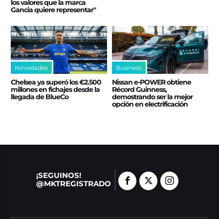
los valores que la marca
Gancia quiere representar"
Novedades
Business
Chelsea ya superó los €2.500
Nissan e‑POWER obtiene
millones en fichajes desde la
Récord Guinness,
llegada de BlueCo
demostrando ser la mejor
opción en electrificación
¡SEGUINOS!
@MKTREGISTRADO