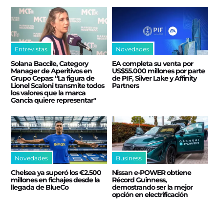
Entrevistas
Novedades
Solana Baccile, Category
EA completa su venta por
Manager de Aperitivos en
US$55.000 millones por parte
Grupo Cepas: “La figura de
de PIF, Silver Lake y Affinity
Lionel Scaloni transmite todos
Partners
los valores que la marca
Gancia quiere representar"
Novedades
Business
Chelsea ya superó los €2.500
Nissan e‑POWER obtiene
millones en fichajes desde la
Récord Guinness,
llegada de BlueCo
demostrando ser la mejor
opción en electrificación