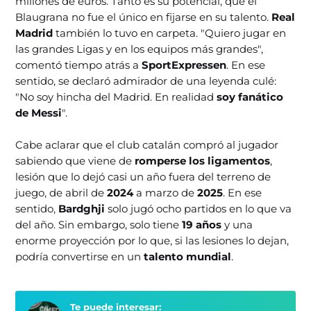
millones de euros. Tanto es su potencial, que el
Blaugrana no fue el único en fijarse en su talento.
Real
Madrid
también lo tuvo en carpeta. "Quiero jugar en
las grandes Ligas y en los equipos más grandes",
comentó tiempo atrás a
SportExpressen
. En ese
sentido, se declaró admirador de una leyenda culé:
"No soy hincha del Madrid. En realidad
soy fanático
de Messi
".
Cabe aclarar que el club catalán compró al jugador
sabiendo que viene de
romperse los ligamentos
,
lesión que lo dejó casi un año fuera del terreno de
juego, de abril de
2024
a marzo de
2025
. En ese
sentido,
Bardghji
solo jugó ocho partidos en lo que va
del año. Sin embargo, solo tiene
19 años
y una
enorme proyección por lo que, si las lesiones lo dejan,
podría convertirse en un
talento mundial
.
Te puede interesar: