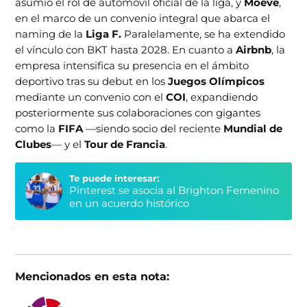
asumió el rol de automóvil oficial de la liga, y
Moeve
,
en el marco de un convenio integral que abarca el
naming de la
Liga F.
Paralelamente, se ha extendido
el vínculo con BKT hasta 2028. En cuanto a
Airbnb
, la
empresa intensifica su presencia en el ámbito
deportivo tras su debut en los
Juegos Olímpicos
mediante un convenio con el
COI
, expandiendo
posteriormente sus colaboraciones con gigantes
como la
FIFA
—siendo socio del reciente
Mundial de
Clubes
— y el
Tour de Francia
.
Te puede interesar:
Pinterest se asocia al Brighton Femenino
en un acuerdo histórico
Mencionados en esta nota: