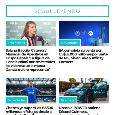
SEGUÍ LEYENDO
Entrevistas
Novedades
Solana Baccile, Category
EA completa su venta por
Manager de Aperitivos en
US$55.000 millones por parte
Grupo Cepas: “La figura de
de PIF, Silver Lake y Affinity
Lionel Scaloni transmite todos
Partners
los valores que la marca
Gancia quiere representar"
Novedades
Business
Chelsea ya superó los €2.500
Nissan e‑POWER obtiene
millones en fichajes desde la
Récord Guinness,