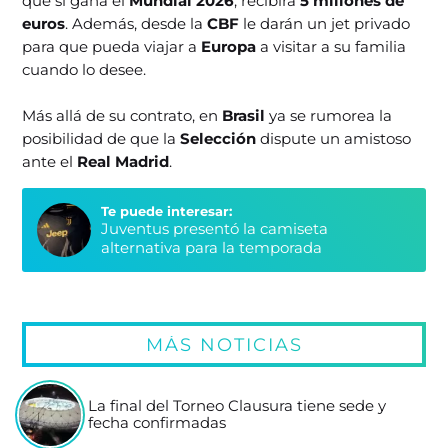
que si gana el
Mundial 2026
, recibirá
5 millones de
euros
. Además, desde la
CBF
le darán un jet privado
para que pueda viajar a
Europa
a visitar a su familia
cuando lo desee.
Más allá de su contrato, en
Brasil
ya se rumorea la
posibilidad de que la
Selección
dispute un amistoso
ante el
Real Madrid
.
Te puede interesar:
Juventus presentó la camiseta
alternativa para la temporada
MÁS NOTICIAS
La final del Torneo Clausura tiene sede y
fecha confirmadas