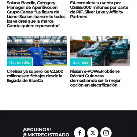
Solana Baccile, Category
EA completa su venta por
Manager de Aperitivos en
US$55.000 millones por parte
Grupo Cepas: “La figura de
de PIF, Silver Lake y Affinity
Lionel Scaloni transmite todos
Partners
los valores que la marca
Gancia quiere representar"
Novedades
Business
Chelsea ya superó los €2.500
Nissan e‑POWER obtiene
millones en fichajes desde la
Récord Guinness,
llegada de BlueCo
demostrando ser la mejor
opción en electrificación
¡SEGUINOS!
@MKTREGISTRADO