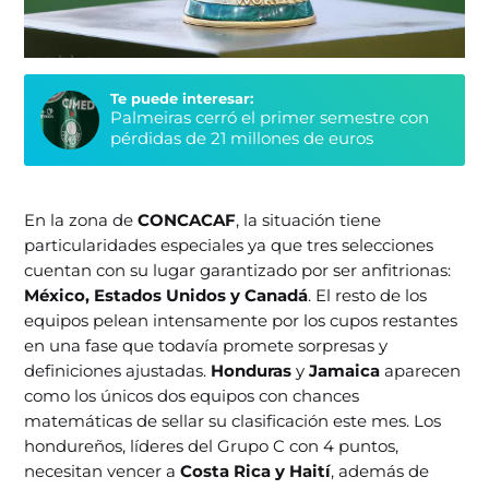
Te puede interesar:
Palmeiras cerró el primer semestre con
pérdidas de 21 millones de euros
En la zona de
CONCACAF
, la situación tiene
particularidades especiales ya que tres selecciones
cuentan con su lugar garantizado por ser anfitrionas:
México, Estados Unidos y Canadá
. El resto de los
equipos pelean intensamente por los cupos restantes
en una fase que todavía promete sorpresas y
definiciones ajustadas.
Honduras
y
Jamaica
aparecen
como los únicos dos equipos con chances
matemáticas de sellar su clasificación este mes. Los
hondureños, líderes del Grupo C con 4 puntos,
necesitan vencer a
Costa Rica y Haití
, además de