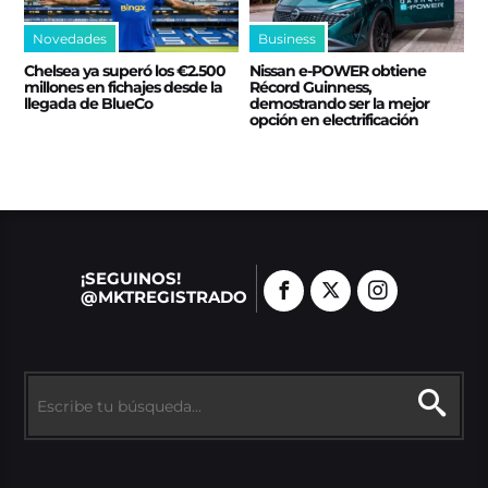
Novedades
Business
Chelsea ya superó los €2.500
Nissan e‑POWER obtiene
millones en fichajes desde la
Récord Guinness,
llegada de BlueCo
demostrando ser la mejor
opción en electrificación
¡SEGUINOS!
@MKTREGISTRADO