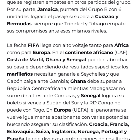
que se registren empates en otros partidos del grupo.
Por su parte,
Jamaica
, puntera del Grupo B con 6
unidades, logrará el pasaje si supera a
Curazao y
Bermudas
, siempre que Trinidad y Tobago empate
sus compromisos ante esos mismos rivales.
La fecha
FIFA
llega con alto voltaje tanto para
África
como para
Europa
. En el
continente africano
(CAF),
Costa de Marfil, Ghana y Senegal
pueden abrochar
su pasaje dependiendo de resultados específicos: los
marfileños
necesitan ganarle a Seychelles y que
Gabón caiga ante Gambia;
Ghana
debe superar a
República Centroafricana mientras Madagascar no
sume de a tres ante Comoras; y
Senegal
logrará su
boleto si vence a Sudán del Sur y la RD Congo no
puede con Togo. En
Europa
(UEFA), el panorama se
vuelve igualmente apasionante con varias potencias
buscando asegurar su clasificación.
Croacia, Francia,
Eslovaquia, Suiza, Inglaterra, Noruega, Portugal y
España
tienen diversas combinaciones de resultados