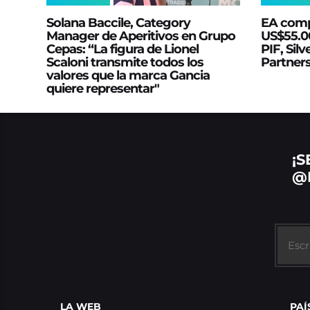
Solana Baccile, Category
EA comp
Manager de Aperitivos en Grupo
US$55.00
Cepas: “La figura de Lionel
PIF, Silv
Scaloni transmite todos los
Partner
valores que la marca Gancia
quiere representar"
¡S
@
LA WEB
PAÍ