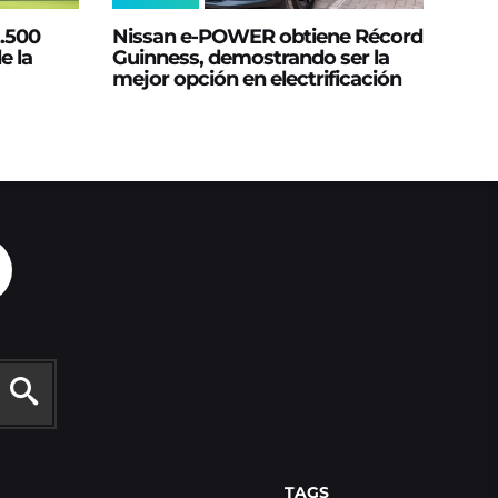
2.500
Nissan e‑POWER obtiene Récord
e la
Guinness, demostrando ser la
mejor opción en electrificación
TAGS