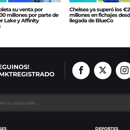
leta su venta por
Chelsea ya superó los €
0 millones por parte de
millones en fichajes desd
er Lake y Affinity
llegada de BlueCo
s
EGUINOS!
MKTREGISTRADO
SES
DEPORTES