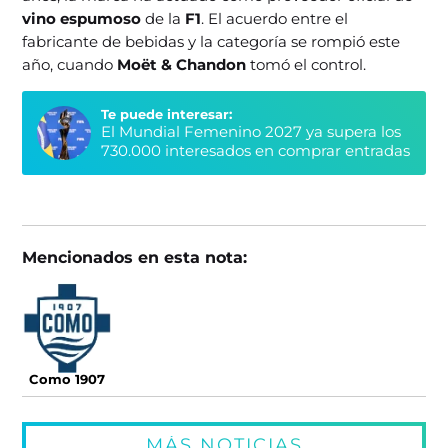
vino espumoso
de la
F1
. El acuerdo entre el
fabricante de bebidas y la categoría se rompió este
año, cuando
Moët & Chandon
tomó el control.
Te puede interesar:
El Mundial Femenino 2027 ya supera los
730.000 interesados en comprar entradas
Mencionados en esta nota:
Como 1907
MÁS NOTICIAS