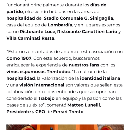
funcionará principalmente durante los
días de
partido
, ofreciendo bebidas en las áreas de
hospitalidad
del
Stadio Comunale G. Sinigaglia
,
casa del equipo de
Lombardía
, y en lugares externos
como
Ristorante Luce
,
Ristorante Canottieri Lario
y
Villa Carminati Resta
.
“Estamos encantados de anunciar esta asociación con
Como 1907
. Con este acuerdo, buscaremos
enriquecer la experiencia de
nuestros fans
con los
vinos espumosos Trentodoc
. “La cultura de la
hospitalidad
, la valorización de la
identidad italiana
y una
visión internacional
son valores que sellan esta
colaboración entre dos entidades que siempre han
considerado el
trabajo
en equipo y la pasión como las
bases de su éxito”, comentó
Matteo Lunelli
,
Presidente
y
CEO
de
Ferrari Trento
.