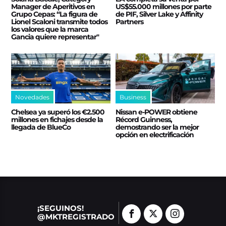
Manager de Aperitivos en
US$55.000 millones por parte
Grupo Cepas: “La figura de
de PIF, Silver Lake y Affinity
Lionel Scaloni transmite todos
Partners
los valores que la marca
Gancia quiere representar"
Novedades
Business
Chelsea ya superó los €2.500
Nissan e‑POWER obtiene
millones en fichajes desde la
Récord Guinness,
llegada de BlueCo
demostrando ser la mejor
opción en electrificación
¡SEGUINOS!
@MKTREGISTRADO