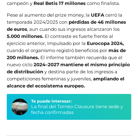
campeón y
Real Betis
17 millones
como finalista.
Pese al aumento del prize money, la
UEFA
cerró la
temporada 2024/2025 con
pérdidas de 46 millones
de euros
, aun cuando sus ingresos alcanzaron los
5.000 millones.
El contraste es fuerte frente al
ejercicio anterior, impulsado por la
Eurocopa 2024,
cuando el organismo registró beneficios por
más de
200 millones.
El informe también recuerda que el
nuevo ciclo
2024–2027 mantiene el mismo principio
de distribución
y destina parte de los ingresos a
competiciones femeninas y juveniles,
ampliando el
alcance del ecosistema europeo.
Te puede interesar:
La final del Torneo Clausura tiene sede y
fecha confirmadas