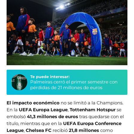
Te puede interesar:
Palmeiras cerró el primer semestre con
pérdidas de 21 millones de euros
El impacto económico
no se limitó a la Champions.
En la
UEFA Europa League
,
Tottenham Hotspur
se
embolsó
41,3 millones de euros
tras quedarse con el
título, mientras que en la
UEFA Europa Conference
League
,
Chelsea FC
recibió
21,8 millones
como