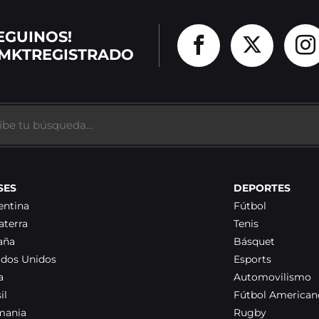
EGUINOS!
MKTREGISTRADO
SES
DEPORTES
entina
Fútbol
aterra
Tenis
aña
Básquet
ados Unidos
Esports
a
Automovilismo
il
Fútbol American
mania
Rugby