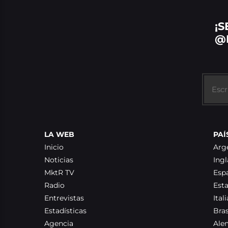
¡S
@
LA WEB
PAÍ
Inicio
Arg
Noticias
Ingl
MktR TV
Esp
Radio
Est
Entrevistas
Itali
Estadísticas
Bras
Agencia
Ale