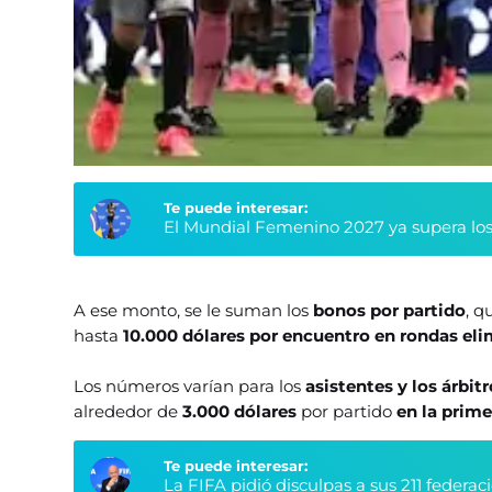
Te puede interesar:
El Mundial Femenino 2027 ya supera los
A ese monto, se le suman los
bonos por partido
, q
hasta
10.000 dólares por encuentro en rondas eli
Los números varían para los
asistentes y los árbit
alrededor de
3.000 dólares
por partido
en la primer
Te puede interesar:
La FIFA pidió disculpas a sus 211 federa