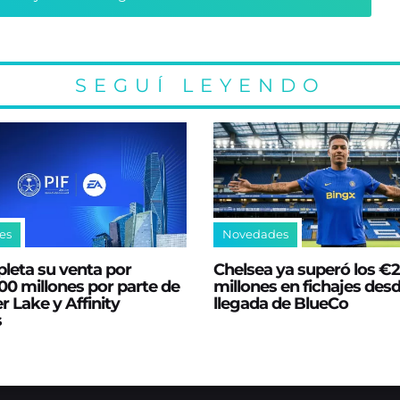
SEGUÍ LEYENDO
es
Novedades
leta su venta por
Chelsea ya superó los €
0 millones por parte de
millones en fichajes desd
er Lake y Affinity
llegada de BlueCo
s