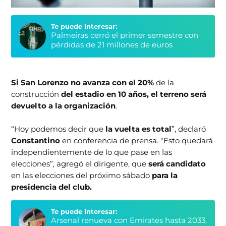
Te puede interesar:
Palmeiras cerró el primer semestre con
pérdidas de 21 millones de euros
Si San Lorenzo no avanza con el 20%
de la
construcción
del estadio en 10 años, el terreno será
devuelto a la organización
.
“Hoy podemos decir que
la vuelta es total
”, declaró
Constantino
en conferencia de prensa. “Esto quedará
independientemente de lo que pase en las
elecciones”, agregó el dirigente, que
será candidato
en las elecciones del próximo sábado
para la
presidencia del club.
Te puede interesar:
Arsenal renueva con Emirates hasta 2033,