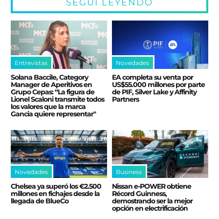
SEGUÍ LEYENDO
Entrevistas
Novedades
Solana Baccile, Category
EA completa su venta por
Manager de Aperitivos en
US$55.000 millones por parte
Grupo Cepas: “La figura de
de PIF, Silver Lake y Affinity
Lionel Scaloni transmite todos
Partners
los valores que la marca
Gancia quiere representar"
Novedades
Business
Chelsea ya superó los €2.500
Nissan e‑POWER obtiene
millones en fichajes desde la
Récord Guinness,
llegada de BlueCo
demostrando ser la mejor
opción en electrificación