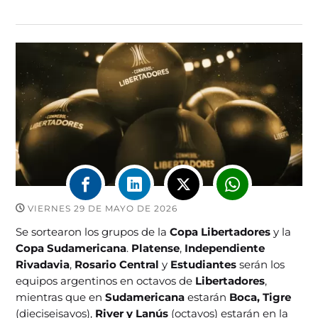
VIERNES 29 DE MAYO DE 2026
Se sortearon los grupos de la
Copa Libertadores
y la
Copa Sudamericana
.
Platense
,
Independiente
Rivadavia
,
Rosario Central
y
Estudiantes
serán los
equipos argentinos en octavos de
Libertadores
,
mientras que en
Sudamericana
estarán
Boca, Tigre
(dieciseisavos),
River y Lanús
(octavos) estarán en la