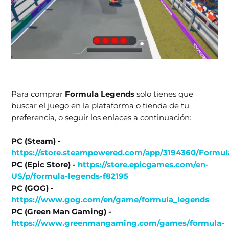
Para comprar
Formula Legends
solo tienes que
buscar el juego en la plataforma o tienda de tu
preferencia, o seguir los enlaces a continuación:
PC (Steam) -
https://store.steampowered.com/app/3194360/Formu
PC (Epic Store) -
https://store.epicgames.com/en-
US/p/formula-legends-f82195
PC (GOG) -
https://www.gog.com/en/game/formula_legends
PC (Green Man Gaming) -
https://www.greenmangaming.com/games/formula-