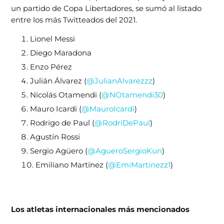
un partido de Copa Libertadores, se sumó al listado
entre los más Twitteados del 2021.
Lionel Messi
Diego Maradona
Enzo Pérez
Julián Álvarez (
@JulianAlvarezzz
)
Nicolás Otamendi (
@NOtamendi30
)
Mauro Icardi (
@MauroIcardi
)
Rodrigo de Paul (
@RodriDePaul
)
Agustín Rossi
Sergio Agüero (
@AgueroSergioKun
)
Emiliano Martínez (
@EmiMartinezz1
)
Los atletas internacionales más mencionados