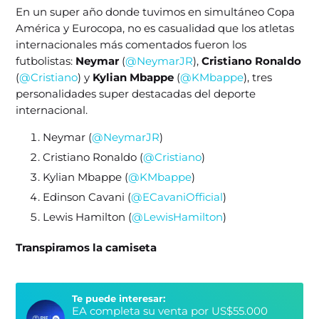
En un super año donde tuvimos en simultáneo Copa
América y Eurocopa, no es casualidad que los atletas
internacionales más comentados fueron los
futbolistas:
Neymar
(
@NeymarJR
),
Cristiano Ronaldo
(
@Cristiano
) y
Kylian Mbappe
(
@KMbappe
), tres
personalidades super destacadas del deporte
internacional.
Neymar (
@NeymarJR
)
Cristiano Ronaldo (
@Cristiano
)
Kylian Mbappe (
@KMbappe
)
Edinson Cavani (
@ECavaniOfficial
)
Lewis Hamilton (
@LewisHamilton
)
Transpiramos la camiseta
Te puede interesar:
EA completa su venta por US$55.000