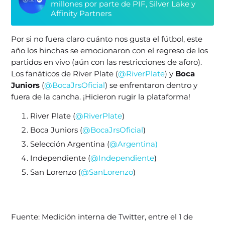
millones por parte de PIF, Silver Lake y
Affinity Partners
Por si no fuera claro cuánto nos gusta el fútbol, este
año los hinchas se emocionaron con el regreso de los
partidos en vivo (aún con las restricciones de aforo).
Los fanáticos de River Plate (
@RiverPlate
) y
Boca
Juniors
(
@BocaJrsOficial
) se enfrentaron dentro y
fuera de la cancha. ¡Hicieron rugir la plataforma!
River Plate (
@RiverPlate
)
Boca Juniors (
@BocaJrsOficial
)
Selección Argentina (
@Argentina)
Independiente (
@Independiente
)
San Lorenzo (
@SanLorenzo
)
Fuente: Medición interna de Twitter, entre el 1 de