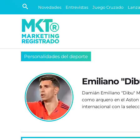
Novedades
Entrevistas
Juego Cruzado
Lanz
Personalidades del deporte
Emiliano "Dib
Damián Emiliano "Dibu" Ma
como arquero en el Aston V
internacional con la selecc