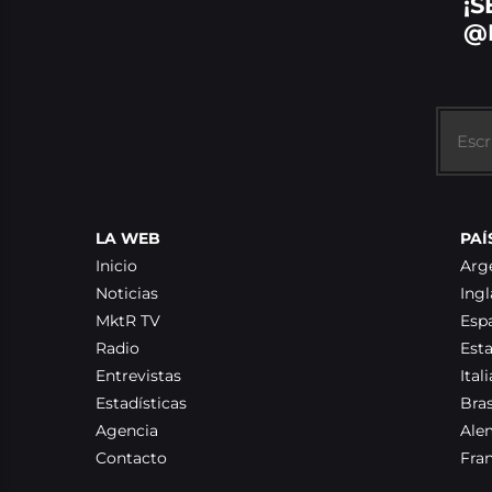
¡S
@
LA WEB
PAÍ
Inicio
Arg
Noticias
Ingl
MktR TV
Esp
Radio
Est
Entrevistas
Itali
Estadísticas
Bras
Agencia
Ale
Contacto
Fra