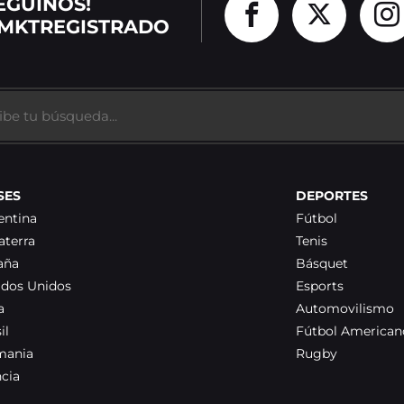
EGUINOS!
MKTREGISTRADO
SES
DEPORTES
entina
Fútbol
aterra
Tenis
aña
Básquet
ados Unidos
Esports
a
Automovilismo
il
Fútbol American
mania
Rugby
ncia