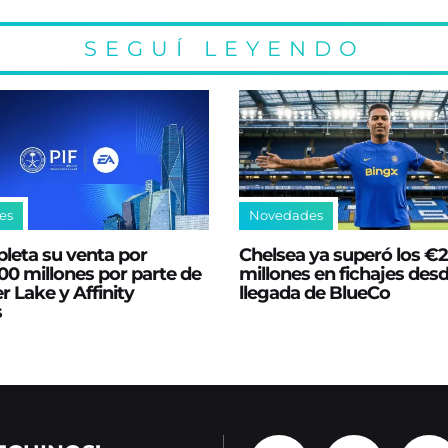
SEGUÍ LEYENDO
es
Novedades
leta su venta por
Chelsea ya superó los €
0 millones por parte de
millones en fichajes desd
er Lake y Affinity
llegada de BlueCo
s