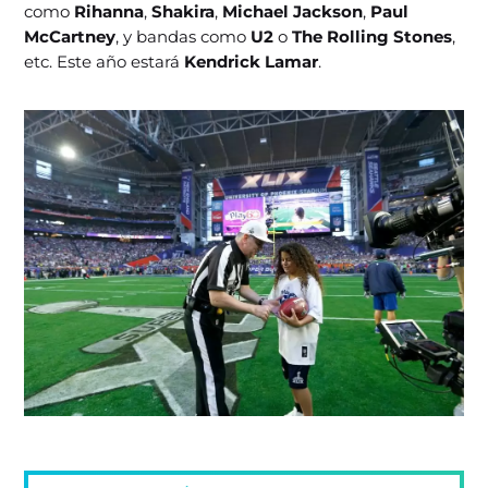
como
Rihanna
,
Shakira
,
Michael Jackson
,
Paul
McCartney
, y bandas como
U2
o
The Rolling Stones
,
etc. Este año estará
Kendrick Lamar
.