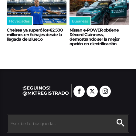
Novedades
Business
Chelsea ya superó los €2.500
Nissan e‑POWER obtiene
millones en fichajes desde la
Récord Guinness,
llegada de BlueCo
demostrando ser la mejor
opción en electrificación
¡SEGUINOS!
@MKTREGISTRADO