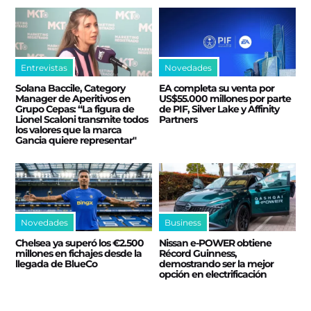
Entrevistas
Novedades
Solana Baccile, Category
EA completa su venta por
Manager de Aperitivos en
US$55.000 millones por parte
Grupo Cepas: “La figura de
de PIF, Silver Lake y Affinity
Lionel Scaloni transmite todos
Partners
los valores que la marca
Gancia quiere representar"
Novedades
Business
Chelsea ya superó los €2.500
Nissan e‑POWER obtiene
millones en fichajes desde la
Récord Guinness,
llegada de BlueCo
demostrando ser la mejor
opción en electrificación