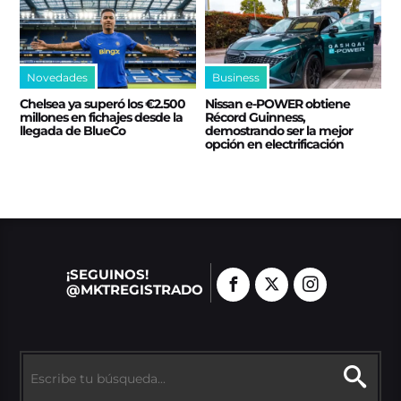
Novedades
Business
Chelsea ya superó los €2.500
Nissan e‑POWER obtiene
millones en fichajes desde la
Récord Guinness,
llegada de BlueCo
demostrando ser la mejor
opción en electrificación
¡SEGUINOS!
@MKTREGISTRADO