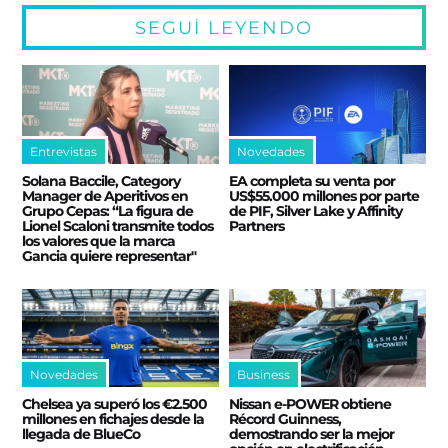
SEGUÍ LEYENDO
Entrevistas
Novedades
Solana Baccile, Category
EA completa su venta por
Manager de Aperitivos en
US$55.000 millones por parte
Grupo Cepas: “La figura de
de PIF, Silver Lake y Affinity
Lionel Scaloni transmite todos
Partners
los valores que la marca
Gancia quiere representar"
Novedades
Business
Chelsea ya superó los €2.500
Nissan e‑POWER obtiene
millones en fichajes desde la
Récord Guinness,
llegada de BlueCo
demostrando ser la mejor