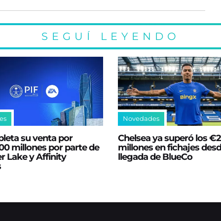
SEGUÍ LEYENDO
es
Novedades
leta su venta por
Chelsea ya superó los €
0 millones por parte de
millones en fichajes desd
er Lake y Affinity
llegada de BlueCo
s