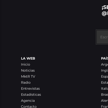
¡S
@
LA WEB
PAÍ
Inicio
Arg
Noticias
Ingl
MktR TV
Esp
Radio
Est
Entrevistas
Itali
Estadísticas
Bras
Agencia
Ale
Contacto
Fra