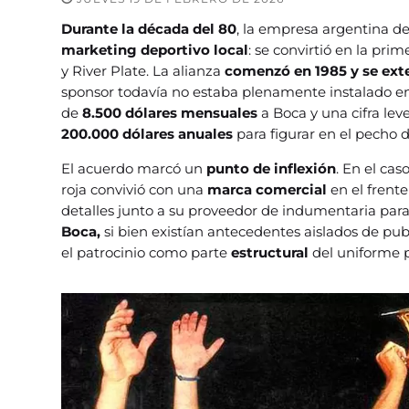
Durante la década del 80
, la empresa argentina d
marketing deportivo local
: se convirtió en la pr
y River Plate. La alianza
comenzó en 1985 y se ext
sponsor todavía no estaba plenamente instalado en
de
8.500 dólares mensuales
a Boca y una cifra lev
200.000 dólares anuales
para figurar en el pecho
El acuerdo marcó un
punto de inflexión
. En el cas
roja convivió con una
marca comercial
en el frente
detalles junto a su proveedor de indumentaria para
Boca,
si bien existían antecedentes aislados de pub
el patrocinio como parte
estructural
del uniforme p