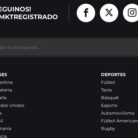
EGUINOS!
MKTREGISTRADO
SES
DEPORTES
entina
Fútbol
aterra
Tenis
aña
Básquet
ados Unidos
Esports
a
Automovilismo
il
Fútbol American
mania
Rugby
ncia