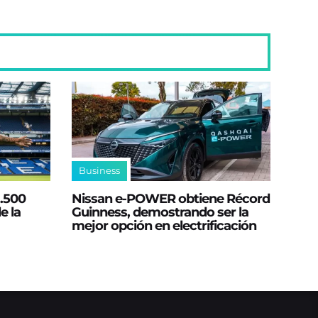
Business
2.500
Nissan e‑POWER obtiene Récord
e la
Guinness, demostrando ser la
mejor opción en electrificación