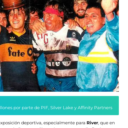
nes por parte de PIF, Silver Lake y Affinity Partners
exposición deportiva, especialmente para
River
, que en