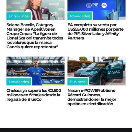
Entrevistas
Novedades
Solana Baccile, Category
EA completa su venta por
Manager de Aperitivos en
US$55.000 millones por parte
Grupo Cepas: “La figura de
de PIF, Silver Lake y Affinity
Lionel Scaloni transmite todos
Partners
los valores que la marca
Gancia quiere representar"
Novedades
Business
Chelsea ya superó los €2.500
Nissan e‑POWER obtiene
millones en fichajes desde la
Récord Guinness,
llegada de BlueCo
demostrando ser la mejor
opción en electrificación