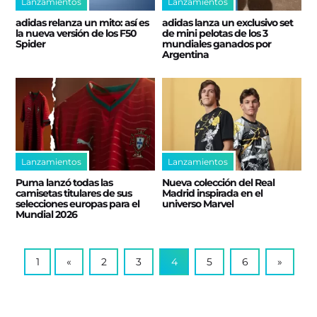
Lanzamientos
Lanzamientos
adidas relanza un mito: así es
adidas lanza un exclusivo set
la nueva versión de los F50
de mini pelotas de los 3
Spider
mundiales ganados por
Argentina
Lanzamientos
Lanzamientos
Puma lanzó todas las
Nueva colección del Real
camisetas titulares de sus
Madrid inspirada en el
selecciones europas para el
universo Marvel
Mundial 2026
1
«
2
3
4
5
6
»