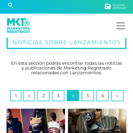
ESCUCHÁ
MKTRADIO
NOTICIAS SOBRE LANZAMIENTOS
En esta sección podrás encontrar todas las noticias
y publicaciones de Marketing Registrado
relacionadas con Lanzamientos.
1
«
2
3
4
5
6
»