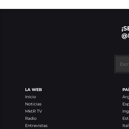
¡S
@
LA WEB
PA
Inicio
Ar
Noticias
Es
MktR TV
Ing
Radio
Es
Entrevistas
Ital