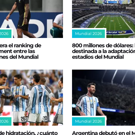
2026
Mundial 2026
dera el ranking de
800 millones de dólares: l
ent entre las
destinada a la adaptación
nes del Mundial
estadios del Mundial
2026
Mundial 2026
e hidratación, ¿cuánto
Argentina debutó en el 