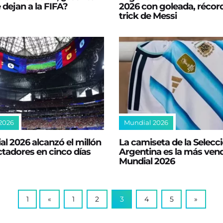
e dejan a la FIFA?
2026 con goleada, récord
trick de Messi
2026
Mundial 2026
al 2026 alcanzó el millón
La camiseta de la Selecc
tadores en cinco días
Argentina es la más vend
Mundial 2026
1
«
1
2
3
4
5
»