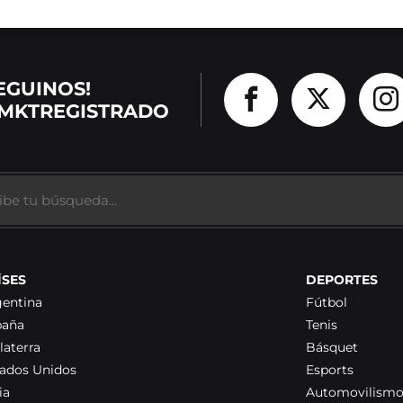
EGUINOS!
MKTREGISTRADO
ÍSES
DEPORTES
gentina
Fútbol
paña
Tenis
laterra
Básquet
tados Unidos
Esports
ia
Automovilism