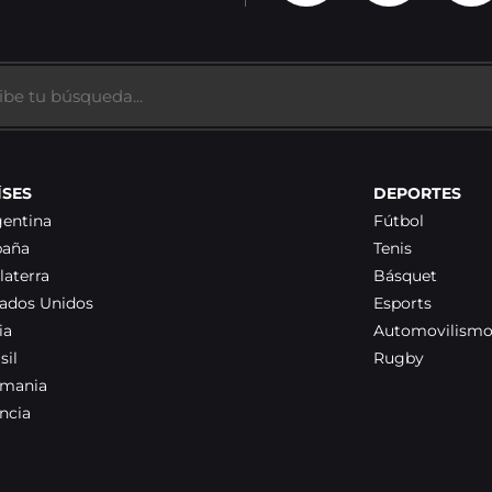
ÍSES
DEPORTES
gentina
Fútbol
paña
Tenis
laterra
Básquet
tados Unidos
Esports
ia
Automovilism
sil
Rugby
emania
ncia