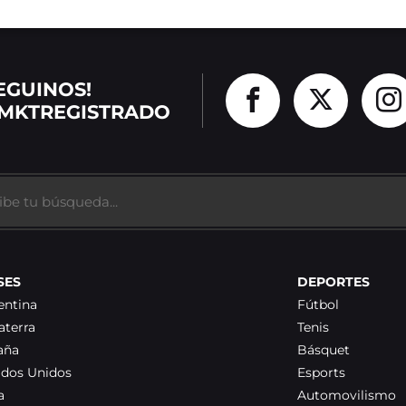
EGUINOS!
MKTREGISTRADO
SES
DEPORTES
entina
Fútbol
aterra
Tenis
aña
Básquet
ados Unidos
Esports
a
Automovilismo