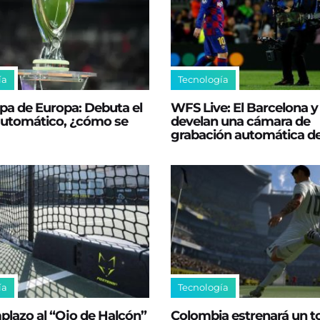
ía
Tecnología
pa de Europa: Debuta el
WFS Live: El Barcelona y 
 automático, ¿cómo se
develan una cámara de
grabación automática de
ía
Tecnología
plazo al “Ojo de Halcón”
Colombia estrenará un t