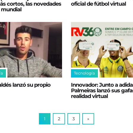
ás cortos, las novedades
oficial de fútbol virtual
s mundial
ía
Tecnología
aldés lanzó su propio
Innovador: Junto a adida
Palmeiras lanzó sus gafa
realidad virtual
1
2
3
»