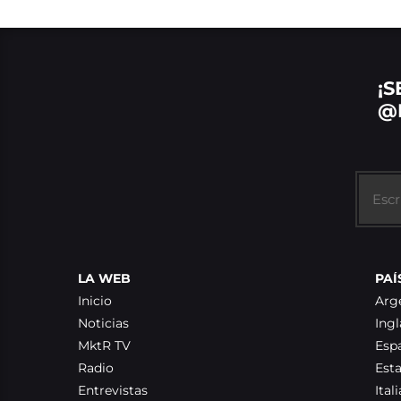
¡S
@
LA WEB
PAÍ
Inicio
Arg
Noticias
Ingl
MktR TV
Esp
Radio
Est
Entrevistas
Itali