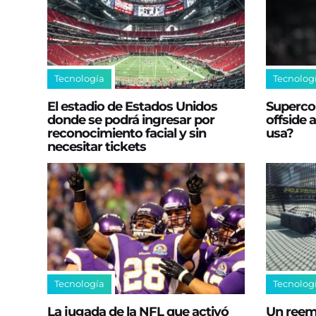
Tecnología
Tecnolog
El estadio de Estados Unidos
Superco
donde se podrá ingresar por
offside
reconocimiento facial y sin
usa?
necesitar tickets
Tecnología
Tecnolog
La jugada de la NFL que activó
Un reem