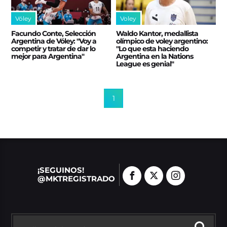
Vóley
Voley
Facundo Conte, Selección
Waldo Kantor, medallista
Argentina de Vóley: "Voy a
olímpico de voley argentino:
competir y tratar de dar lo
"Lo que esta haciendo
mejor para Argentina"
Argentina en la Nations
League es genial"
1
¡SEGUINOS!
@MKTREGISTRADO