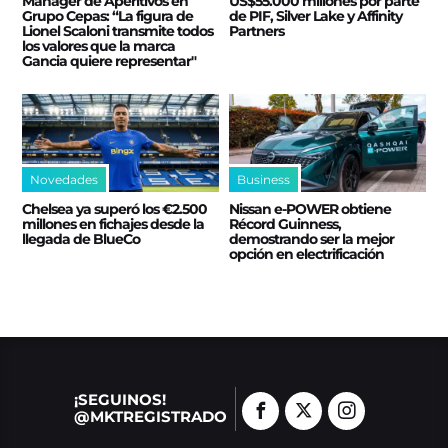
Manager de Aperitivos en
US$55.000 millones por parte
Grupo Cepas: “La figura de
de PIF, Silver Lake y Affinity
Lionel Scaloni transmite todos
Partners
los valores que la marca
Gancia quiere representar"
Novedades
Business
Chelsea ya superó los €2.500
Nissan e‑POWER obtiene
millones en fichajes desde la
Récord Guinness,
llegada de BlueCo
demostrando ser la mejor
opción en electrificación
¡SEGUINOS!
@MKTREGISTRADO