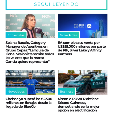
SEGUÍ LEYENDO
Entrevistas
Novedades
Solana Baccile, Category
EA completa su venta por
Manager de Aperitivos en
US$55.000 millones por parte
Grupo Cepas: “La figura de
de PIF, Silver Lake y Affinity
Lionel Scaloni transmite todos
Partners
los valores que la marca
Gancia quiere representar"
Novedades
Business
Chelsea ya superó los €2.500
Nissan e‑POWER obtiene
millones en fichajes desde la
Récord Guinness,
llegada de BlueCo
demostrando ser la mejor
opción en electrificación