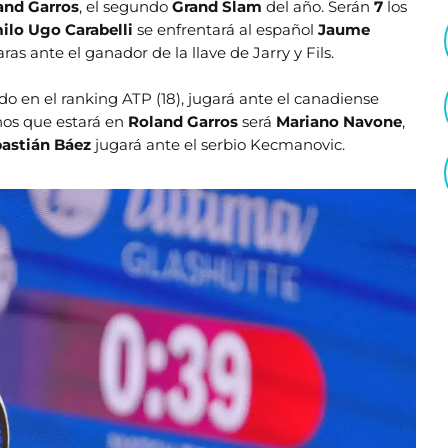
and Garros
, el segundo
Grand Slam
del año. Serán
7
los
ilo Ugo Carabelli
se enfrentará al español
Jaume
ras ante el ganador de la llave de Jarry y Fils.
do en el ranking ATP (18), jugará ante el canadiense
inos que estará en
Roland Garros
será
Mariano Navone
,
astián Báez
jugará ante el serbio Kecmanovic.