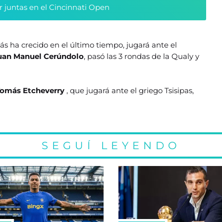
r juntas en el Cincinnati Open
ás ha crecido en el último tiempo, jugará ante el
uan Manuel Cerúndolo
, pasó las 3 rondas de la Qualy y
omás Etcheverry
, que jugará ante el griego Tsisipas,
SEGUÍ LEYENDO