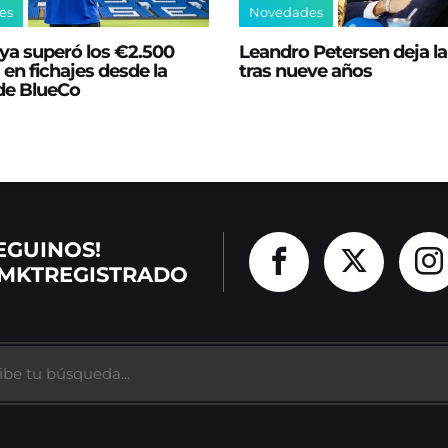
es
Novedades
ya superó los €2.500
Leandro Petersen deja l
 en fichajes desde la
tras nueve años
 de BlueCo
EGUINOS!
MKTREGISTRADO