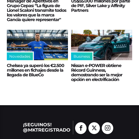
Manager de Aperitivos en
US$55.000 millones por parte
Grupo Cepas: “La figura de
de PIF, Silver Lake y Affinity
Lionel Scaloni transmite todos
Partners
los valores que la marca
Gancia quiere representar"
Novedades
Business
Chelsea ya superó los €2.500
Nissan e‑POWER obtiene
millones en fichajes desde la
Récord Guinness,
llegada de BlueCo
demostrando ser la mejor
opción en electrificación
¡SEGUINOS!
@MKTREGISTRADO