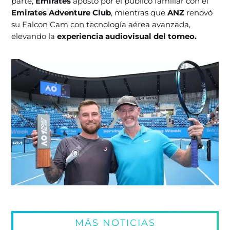
parte,
Emirates
apostó por el público familiar con el
Emirates Adventure Club
, mientras que
ANZ
renovó
su Falcon Cam con tecnología aérea avanzada,
elevando la
experiencia audiovisual del torneo.
MÁS NOTICIAS