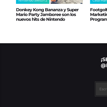
Nintendo Switch 2
Casa Mar
Donkey Kong Bananza y Super
Footgolf
Mario Party Jamboree son los
Marketin
nuevos hits de Nintendo
Progra
¡S
@