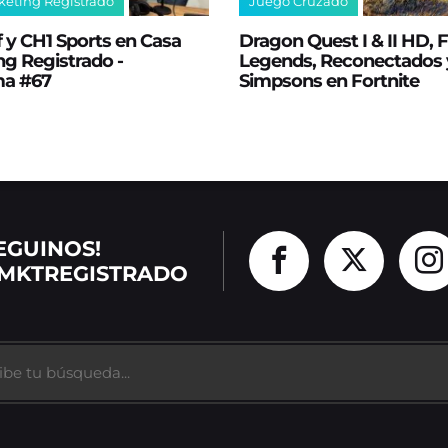
keting Registrado
Juego Cruzado
 y CH1 Sports en Casa
Dragon Quest I & II HD,
g Registrado -
Legends, Reconectados 
ma #67
Simpsons en Fortnite
EGUINOS!
MKTREGISTRADO