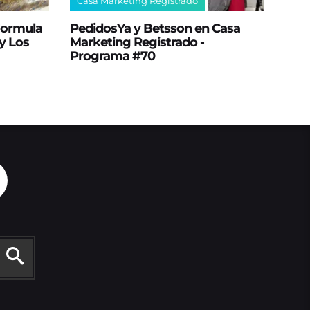
Casa Marketing Registrado
 Formula
PedidosYa y Betsson en Casa
y Los
Marketing Registrado -
Programa #70