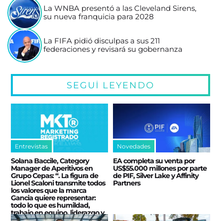
La WNBA presentó a las Cleveland Sirens,
su nueva franquicia para 2028
La FIFA pidió disculpas a sus 211
federaciones y revisará su gobernanza
SEGUÍ LEYENDO
Entrevistas
Novedades
Solana Baccile, Category
EA completa su venta por
Manager de Aperitivos en
US$55.000 millones por parte
Grupo Cepas: “. La figura de
de PIF, Silver Lake y Affinity
Lionel Scaloni transmite todos
Partners
los valores que la marca
Gancia quiere representar:
todo lo que es humildad,
trabajo en equipo, liderazgo y
sobre todo lo que es el