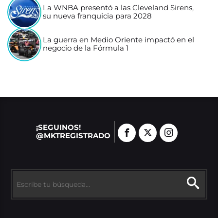
La WNBA presentó a las Cleveland Sirens,
su nueva franquicia para 2028
La guerra en Medio Oriente impactó en el
negocio de la Fórmula 1
¡SEGUINOS!
@MKTREGISTRADO