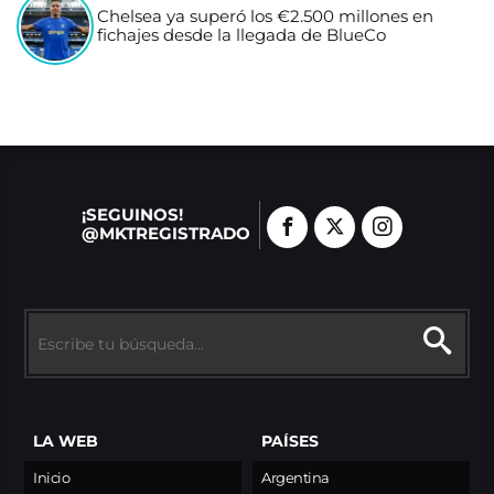
Chelsea ya superó los €2.500 millones en
fichajes desde la llegada de BlueCo
¡SEGUINOS!
@MKTREGISTRADO
LA WEB
PAÍSES
Inicio
Argentina