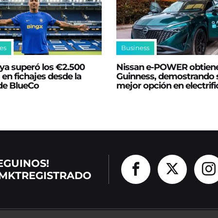
es
Business
ya superó los €2.500
Nissan e‑POWER obtien
 en fichajes desde la
Guinness, demostrando s
 de BlueCo
mejor opción en electrif
EGUINOS!
MKTREGISTRADO