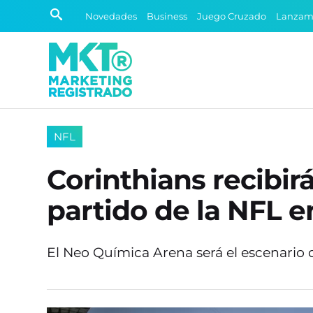
Novedades
Business
Juego Cruzado
Lanzam
NFL
Corinthians recibir
partido de la NFL e
El Neo Química Arena será el escenario d