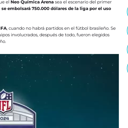
ue el
Neo Química Arena
sea el escenario del primer
se embolsará 750.000 dólares de la liga por el uso
IFA
, cuando no habrá partidos en el fútbol brasileño. Se
ipos involucrados, después de todo, fueron elegidos
ño.