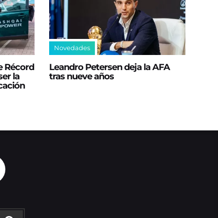
Novedades
e Récord
Leandro Petersen deja la AFA
er la
tras nueve años
icación