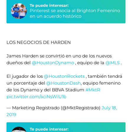
Te puede interesar:
Pinterest se asocia al Brighton Femenino
en un acuerdo histórico
LOS NEGOCIOS DE HARDEN
James Harden se convirtió en uno de los nuevos
dueños del
@HoustonDynamo
, equipo de la
@MLS
.
El jugador de los
@HoustonRockets
, también tendrá
un porcentaje del
@HoustonDash
, equipo femenino
de los Dynamo y del BBVA Stadium
#MktR
pic.twitter.com/aciNsWiU1b
— Marketing Registrado (@MktRegistrado)
July 18,
2019
Te puede interesar: