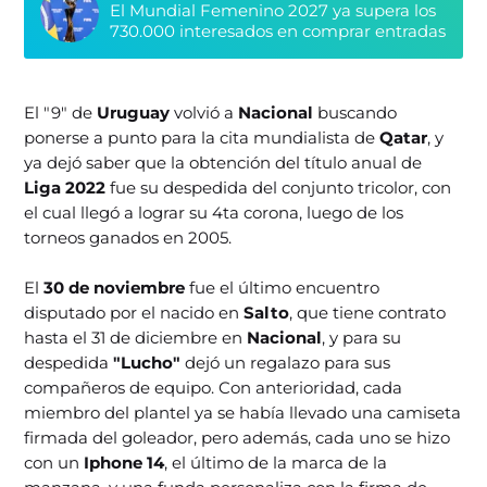
El Mundial Femenino 2027 ya supera los
730.000 interesados en comprar entradas
El "9" de
Uruguay
volvió a
Nacional
buscando
ponerse a punto para la cita mundialista de
Qatar
, y
ya dejó saber que la obtención del título anual de
Liga 2022
fue su despedida del conjunto tricolor, con
el cual llegó a lograr su 4ta corona, luego de los
torneos ganados en 2005.
El
30 de noviembre
fue el último encuentro
disputado por el nacido en
Salto
, que tiene contrato
hasta el 31 de diciembre en
Nacional
, y para su
despedida
"Lucho"
dejó un regalazo para sus
compañeros de equipo. Con anterioridad, cada
miembro del plantel ya se había llevado una camiseta
firmada del goleador, pero además, cada uno se hizo
con un
Iphone 14
, el último de la marca de la