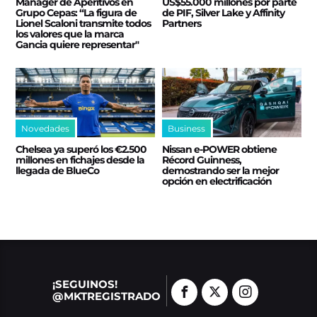
Manager de Aperitivos en
US$55.000 millones por parte
Grupo Cepas: “La figura de
de PIF, Silver Lake y Affinity
Lionel Scaloni transmite todos
Partners
los valores que la marca
Gancia quiere representar"
Novedades
Business
Chelsea ya superó los €2.500
Nissan e‑POWER obtiene
millones en fichajes desde la
Récord Guinness,
llegada de BlueCo
demostrando ser la mejor
opción en electrificación
¡SEGUINOS!
@MKTREGISTRADO