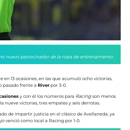
o nuevo patrocinador de la ropa de entrenamiento
te
en 13 ocasiones, en las que acumuló ocho victorias,
ño pasado frente a
River
por 3-0.
ocasiones
y con él los números para
Racing
son menos
la nueve victorias, tres empates y seis derrotas.
do de impartir justicia en el clásico de Avellaneda, ya
jo
venció como local a Racing por 1-0.