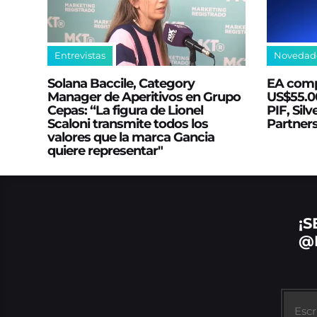
Entrevistas
Novedad
Solana Baccile, Category
EA comp
Manager de Aperitivos en Grupo
US$55.00
Cepas: “La figura de Lionel
PIF, Silv
Scaloni transmite todos los
Partner
valores que la marca Gancia
quiere representar"
¡S
@