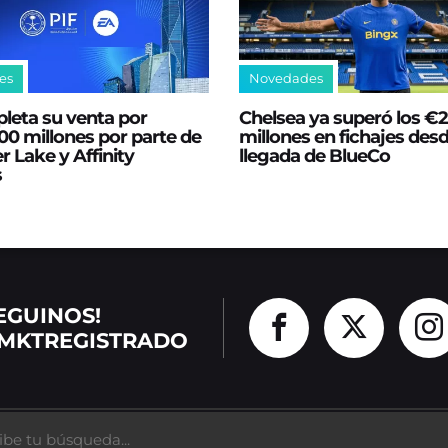
es
Novedades
leta su venta por
Chelsea ya superó los €
0 millones por parte de
millones en fichajes desd
er Lake y Affinity
llegada de BlueCo
s
EGUINOS!
MKTREGISTRADO