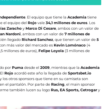
ndependiente
. El equipo que tiene la
Academia
tiene
ue el equipo del
Rojo
vale
34,1 millones de euros
. Los
ías Zaracho
y
Marco Di Cesare
, ambos con un valor de
an Nardoni
, ambos con un valor de
7 millones de
ecién llegado
Richard Sanchez
, que tienen un valor de
5
r con más valor del mercado es
Kevin Lomónaco
(4
3,5 millones de euros),
Felipe Loyola
(3 millones de
ido por
Puma
desde el
2009
, mientras que la
Academia
 El
Rojo
acordó este año la llegada de
Sportsbet.io
 los otros sponsors que tiene en su camiseta son
en el pantalón. Por parte de
Racing
, el main sponsor
iforme también lucen su logo
Rus, EA Sports, Cetrogar
y