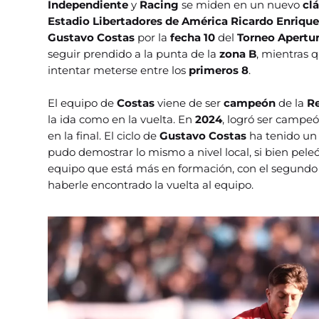
Independiente
y
Racing
se miden en un nuevo
cl
Estadio Libertadores de América Ricardo Enrique
Gustavo Costas
por la
fecha 10
del
Torneo Apertu
seguir prendido a la punta de la
zona B
, mientras 
intentar meterse entre los
primeros 8
.
El equipo de
Costas
viene de ser
campeón
de la
R
la ida como en la vuelta. En
2024
, logró ser campe
en la final. El ciclo de
Gustavo Costas
ha tenido un
pudo demostrar lo mismo a nivel local, si bien peleó
equipo que está más en formación, con el segundo
haberle encontrado la vuelta al equipo.