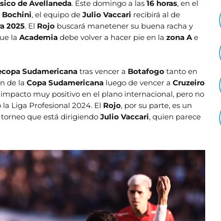
ásico de Avellaneda
. Este domingo a las
16 horas
, en el
 Bochini
, el equipo de
Julio Vaccari
recibirá al de
ra 2025
. El
Rojo
buscará manetener su buena racha y
que la
Academia
debe volver a hacer pie en la
zona A
e
ecopa Sudamericana
tras vencer a
Botafogo
tanto en
ón de la
Copa Sudamericana
luego de vencer a
Cruzeiro
 impacto muy positivo en el plano internacional, pero no
 la Liga Profesional 2024. El
Rojo
, por su parte, es un
 torneo que está dirigiendo
Julio Vaccari
, quien parece