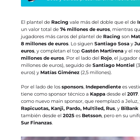
El plantel de
Racing
vale más del doble que el de
I
un valor total de
74 millones de euros
, mientras q
jugadores más caros del plantel de
Racing
son
Mat
8 millones de euros
. Lo siguen
Santiago Sosa
y
Ju
euros
, y completan el top
Gastón Martirena
y el r
millones de euros
. Por el lado del
Rojo
, el jugado
millones de euros), seguido de
Santiago Montiel
(
euros) y
Matías Giménez
(2,5 millones).
Por el lado de los
sponsors
,
Independiente
es vest
tiene como sponsor técnico a
Kappa
desde el
2017
.
como nuevo main sponsor, que reemplazó a Jeluz, y
Rapicuotas, Kanji, Pardo, Multiled, Rus
, y
BiBank
también desde el
2025
es
Betsson
, pero en su un
Sur Finanzas
.