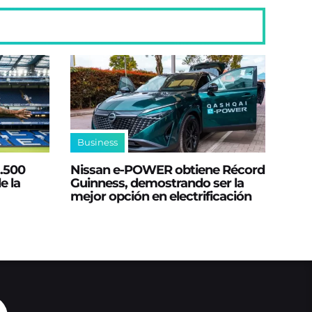
Business
2.500
Nissan e‑POWER obtiene Récord
e la
Guinness, demostrando ser la
mejor opción en electrificación