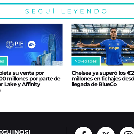
SEGUÍ LEYENDO
es
Novedades
leta su venta por
Chelsea ya superó los €
0 millones por parte de
millones en fichajes desd
er Lake y Affinity
llegada de BlueCo
s
EGUINOS!