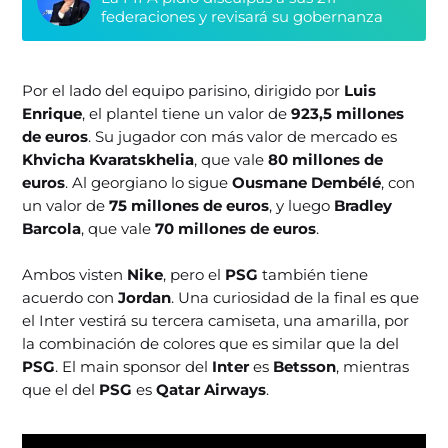
federaciones y revisará su gobernanza
Por el lado del equipo parisino, dirigido por
Luis
Enrique
, el plantel tiene un valor de
923,5 millones
de euros
. Su jugador con más valor de mercado es
Khvicha Kvaratskhelia
, que vale
80 millones de
euros
. Al georgiano lo sigue
Ousmane Dembélé
, con
un valor de
75 millones de euros
, y luego
Bradley
Barcola
, que vale
70 millones de euros
.
Ambos visten
Nike
, pero el
PSG
también tiene
acuerdo con
Jordan
. Una curiosidad de la final es que
el Inter vestirá su tercera camiseta, una amarilla, por
la combinación de colores que es similar que la del
PSG
. El main sponsor del
Inter
es
Betsson
, mientras
que el del
PSG
es
Qatar Airways
.