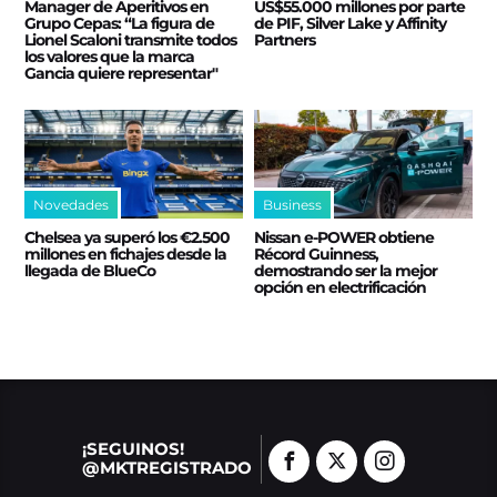
Manager de Aperitivos en
US$55.000 millones por parte
Grupo Cepas: “La figura de
de PIF, Silver Lake y Affinity
Lionel Scaloni transmite todos
Partners
los valores que la marca
Gancia quiere representar"
Novedades
Business
Chelsea ya superó los €2.500
Nissan e‑POWER obtiene
millones en fichajes desde la
Récord Guinness,
llegada de BlueCo
demostrando ser la mejor
opción en electrificación
¡SEGUINOS!
@MKTREGISTRADO