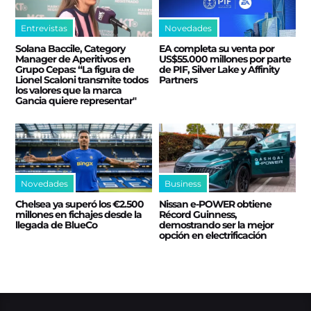
Entrevistas
Novedades
Solana Baccile, Category
EA completa su venta por
Manager de Aperitivos en
US$55.000 millones por parte
Grupo Cepas: “La figura de
de PIF, Silver Lake y Affinity
Lionel Scaloni transmite todos
Partners
los valores que la marca
Gancia quiere representar"
Novedades
Business
Chelsea ya superó los €2.500
Nissan e‑POWER obtiene
millones en fichajes desde la
Récord Guinness,
llegada de BlueCo
demostrando ser la mejor
opción en electrificación