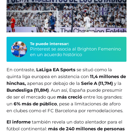
Te puede interesar:
Pinterest se asocia al Brighton Femenino
en un acuerdo histórico
En contraste,
LaLiga EA Sports
se situó como la
quinta liga europea en asistencia con
11,4 millones de
hinchas,
apenas por debajo de la
Serie A (11,7M)
y la
Bundesliga (11,8M)
. Aun así, España puede presumir
de ser el mercado que
más creció
entre los grandes:
un
6% más de público
, pese a limitaciones de aforo
en clubes como el FC Barcelona por remodelaciones.
El informe
también revela un dato alentador para el
fútbol continental:
más de 240 millones de personas