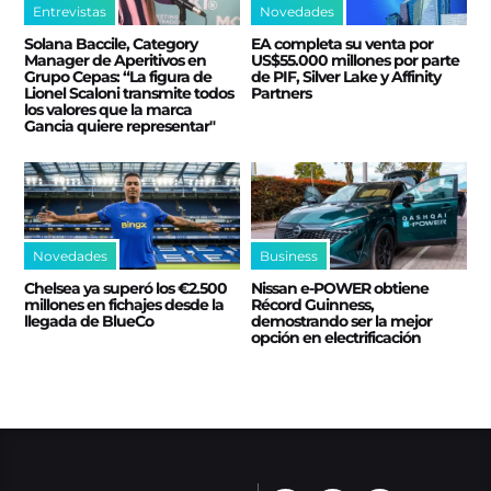
Entrevistas
Novedades
Solana Baccile, Category
EA completa su venta por
Manager de Aperitivos en
US$55.000 millones por parte
Grupo Cepas: “La figura de
de PIF, Silver Lake y Affinity
Lionel Scaloni transmite todos
Partners
los valores que la marca
Gancia quiere representar"
Novedades
Business
Chelsea ya superó los €2.500
Nissan e‑POWER obtiene
millones en fichajes desde la
Récord Guinness,
llegada de BlueCo
demostrando ser la mejor
opción en electrificación