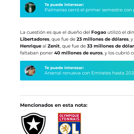
Te puede interesar:
Palmeiras cerró el primer semestre con 
La cuestión es que el dueño del
Fogao
utilizó el d
Libertadores
, que fue de
23 millones de dólares
, 
Henrique
al
Zenit
, que fue de
33 millones de dóla
faltaban poner
40 millones de euros
, y los cubrió 
Te puede interesar:
Arsenal renueva con Emirates hasta 203
Mencionados en esta nota: