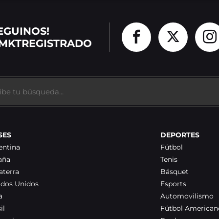
EGUINOS!
MKTREGISTRADO
SES
DEPORTES
entina
Fútbol
aña
Tenis
aterra
Básquet
ados Unidos
Esports
a
Automovilismo
il
Fútbol American