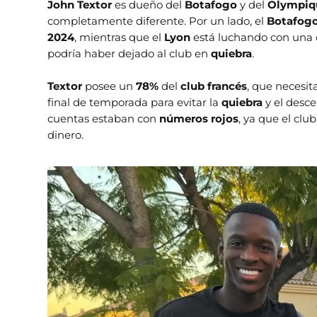
John Textor
es dueño del
Botafogo
y del
Olympiq
completamente diferente. Por un lado, el
Botafog
2024
, mientras que el
Lyon
está luchando con una 
podría haber dejado al club en
quiebra
.
Textor
posee un
78%
del
club francés
, que necesi
final de temporada para evitar la
quiebra
y el desc
cuentas estaban con
números rojos
, ya que el cl
dinero.