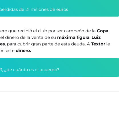
pérdidas de 21 millones de euros
inero que recibió el club por ser campeón de la
Copa
y el dinero de la venta de su
máxima figura
,
Luiz
res
, para cubrir gran parte de esta deuda. A
Textor
le
con este
dinero.
3, ¿de cuánto es el acuerdo?