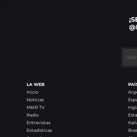
¡S
@
LA WEB
PAÍ
Inicio
Arg
Noticias
Esp
MktR TV
Ingl
Radio
Est
Entrevistas
Itali
Estadísticas
Bras