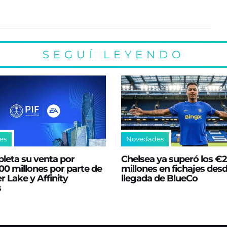
SEGUÍ LEYENDO
es
Novedades
leta su venta por
Chelsea ya superó los €
0 millones por parte de
millones en fichajes desd
er Lake y Affinity
llegada de BlueCo
s