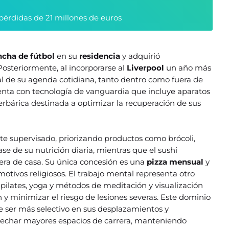
pérdidas de 21 millones de euros
ncha de fútbol
en su
residencia
y adquirió
 Posteriormente, al incorporarse al
Liverpool
un año más
ral de su agenda cotidiana, tanto dentro como fuera de
nta con tecnología de vanguardia que incluye aparatos
erbárica destinada a optimizar la recuperación de sus
e supervisado, priorizando productos como brócoli,
se de su nutrición diaria, mientras que el sushi
era de casa. Su única concesión es una
pizza mensual
y
otivos religiosos. El trabajo mental representa otro
pilates, yoga y métodos de meditación y visualización
 y minimizar el riesgo de lesiones severas. Este dominio
 ser más selectivo en sus desplazamientos y
vechar mayores espacios de carrera, manteniendo