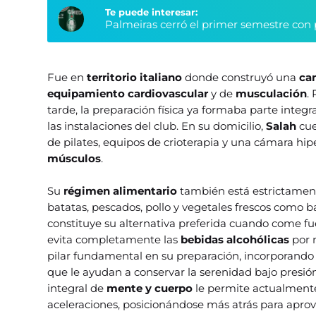
Te puede interesar:
Palmeiras cerró el primer semestre con 
Fue en
territorio italiano
donde construyó una
ca
equipamiento cardiovascular
y de
musculación
.
tarde, la preparación física ya formaba parte integ
las instalaciones del club. En su domicilio,
Salah
cue
de pilates, equipos de crioterapia y una cámara hip
músculos
.
Su
régimen alimentario
también está estrictament
batatas, pescados, pollo y vegetales frescos como ba
constituye su alternativa preferida cuando come fu
evita completamente las
bebidas alcohólicas
por m
pilar fundamental en su preparación, incorporando 
que le ayudan a conservar la serenidad bajo presión
integral de
mente y cuerpo
le permite actualmente
aceleraciones, posicionándose más atrás para apro