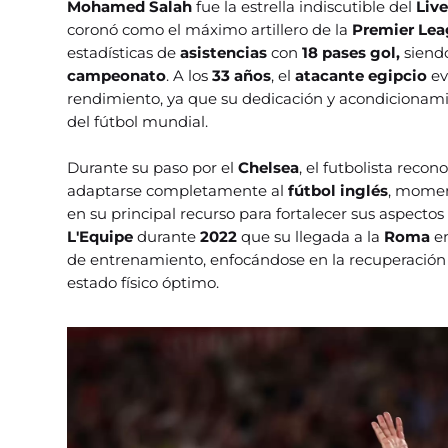
Mohamed Salah
fue la estrella indiscutible del
Liv
coronó como el máximo artillero de la
Premier Le
estadísticas de
asistencias
con
18 pases gol,
siend
campeonato
. A los
33 años
, el
atacante egipcio
ev
rendimiento, ya que su dedicación y acondicionamie
del fútbol mundial.
Durante su paso por el
Chelsea
, el futbolista reco
adaptarse completamente al
fútbol inglés
, momen
en su principal recurso para fortalecer sus aspecto
L'Equipe
durante
2022
que su llegada a la
Roma
e
de entrenamiento, enfocándose en la recuperación 
estado físico óptimo.