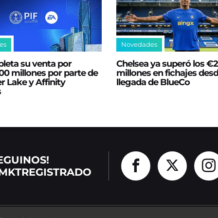
es
Novedades
leta su venta por
Chelsea ya superó los €
0 millones por parte de
millones en fichajes desd
er Lake y Affinity
llegada de BlueCo
s
EGUINOS!
MKTREGISTRADO