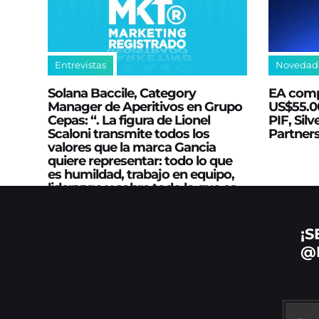
Entrevistas
Novedad
Solana Baccile, Category
EA comp
Manager de Aperitivos en Grupo
US$55.00
Cepas: “. La figura de Lionel
PIF, Silv
Scaloni transmite todos los
Partner
valores que la marca Gancia
quiere representar: todo lo que
es humildad, trabajo en equipo,
liderazgo y sobre todo lo que es
el positivismo”
¡S
@