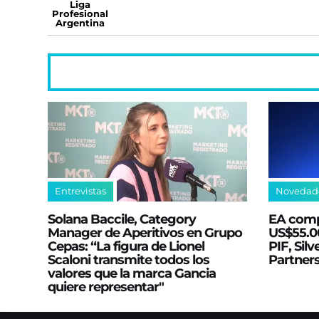
Liga
Profesional
Argentina
Entrevistas
Novedad
Solana Baccile, Category
EA comp
Manager de Aperitivos en Grupo
US$55.00
Cepas: “La figura de Lionel
PIF, Silv
Scaloni transmite todos los
Partner
valores que la marca Gancia
quiere representar"