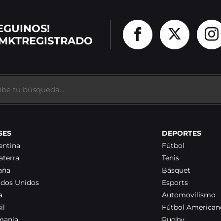
EGUINOS!
MKTREGISTRADO
SES
DEPORTES
entina
Fútbol
aterra
Tenis
aña
Básquet
ados Unidos
Esports
a
Automovilismo
il
Fútbol American
mania
Rugby