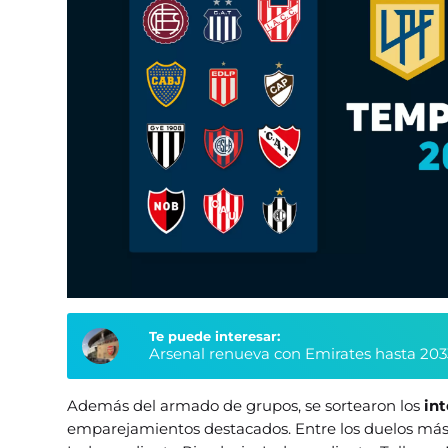
Te puede interesar:
Arsenal renueva con Emirates hasta 203
Además del armado de grupos, se sortearon los
in
emparejamientos destacados. Entre los duelos más 