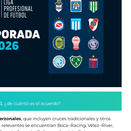
3, ¿de cuánto es el acuerdo?
terzonales
, que incluyen cruces tradicionales y otros
relevantes se encuentran Boca–Racing, Vélez–River,