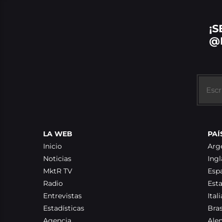
¡S
@
LA WEB
PAÍ
Inicio
Arg
Noticias
Ingl
MktR TV
Esp
Radio
Est
Entrevistas
Itali
Estadísticas
Bras
Agencia
Ale