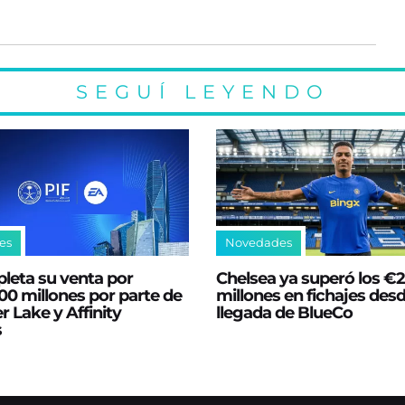
SEGUÍ LEYENDO
es
Novedades
leta su venta por
Chelsea ya superó los €
0 millones por parte de
millones en fichajes desd
er Lake y Affinity
llegada de BlueCo
s