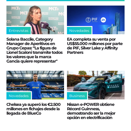
Entrevistas
Novedades
Solana Baccile, Category
EA completa su venta por
Manager de Aperitivos en
US$55.000 millones por parte
Grupo Cepas: “La figura de
de PIF, Silver Lake y Affinity
Lionel Scaloni transmite todos
Partners
los valores que la marca
Gancia quiere representar"
Novedades
Business
Chelsea ya superó los €2.500
Nissan e‑POWER obtiene
millones en fichajes desde la
Récord Guinness,
llegada de BlueCo
demostrando ser la mejor
opción en electrificación