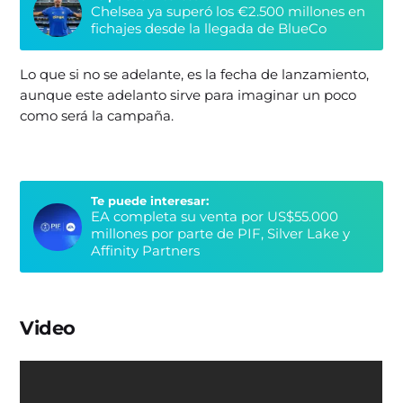
Chelsea ya superó los €2.500 millones en
fichajes desde la llegada de BlueCo
Lo que si no se adelante, es la fecha de lanzamiento,
aunque este adelanto sirve para imaginar un poco
como será la campaña.
Te puede interesar:
EA completa su venta por US$55.000
millones por parte de PIF, Silver Lake y
Affinity Partners
Video