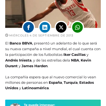
MIÉRCOLES 4 DE SEPTIEMBRE DE 2013
El
Banco BBVA
, presentó un adelanto de lo que será
su nueva campaña a nivel mundial, el cual cuenta con
la participación de los futbolistas
Iker Casillas
y
Andrés Iniesta
, y de las estrellas dela
NBA
,
Kevin
Durant
y
James Harden
.
La compañía espera que al nuevo comercial lo vean
millones de personas en
España
,
Turquía
,
Estados
Unidos
y
Latinoamérica
.
Te puede interesar: