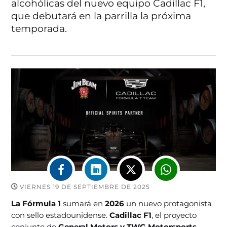
alcohólicas del nuevo equipo Cadillac F1,
que debutará en la parrilla la próxima
temporada.
VIERNES 19 DE SEPTIEMBRE DE 2025
La Fórmula 1
sumará en
2026
un nuevo protagonista
con sello estadounidense.
Cadillac F1
, el proyecto
conjunto de
General Motors y TWG Motorsports
,