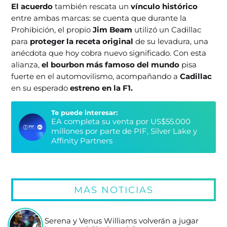
El acuerdo
también rescata un
vínculo histórico
entre ambas marcas: se cuenta que durante la
Prohibición, el propio
Jim Beam
utilizó un Cadillac
para
proteger la receta original
de su levadura, una
anécdota que hoy cobra nuevo significado. Con esta
alianza,
el bourbon más famoso del mundo
pisa
fuerte en el automovilismo, acompañando a
Cadillac
en su esperado
estreno en la F1.
Te puede interesar:
EA completa su venta por US$55.000
millones por parte de PIF, Silver Lake y
Affinity Partners
MÁS NOTICIAS
Serena y Venus Williams volverán a jugar