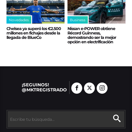
Novedades
Business
Chelsea ya superó los €2.500
Nissan e‑POWER obtiene
millones en fichajes desde la
Récord Guinness,
llegada de BlueCo
demostrando ser la mejor
opción en electrificación
¡SEGUINOS!
@MKTREGISTRADO